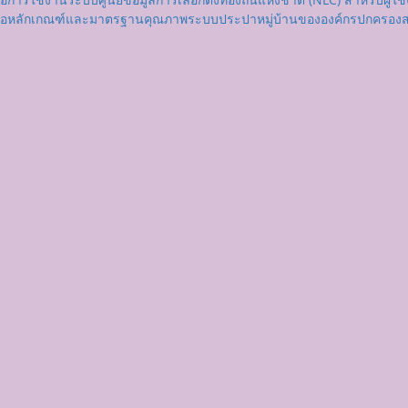
่มือหลักเกณฑ์และมาตรฐานคุณภาพระบบประปาหมู่บ้านขององค์กรปกครองส่ว